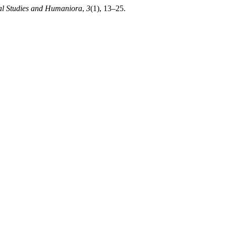
ial Studies and Humaniora
,
3
(1), 13–25.