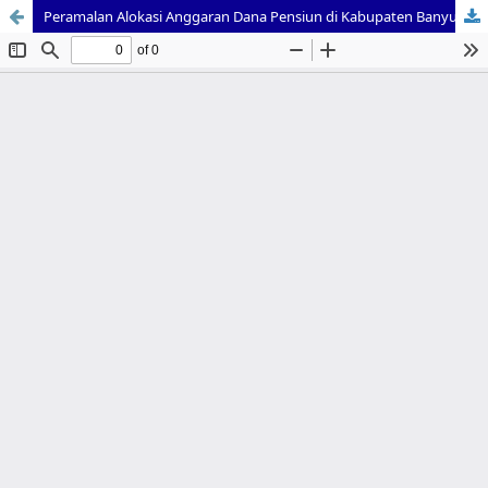
Peramalan Alokasi Anggaran Dana Pensiun di Kabupaten Banyumas dengan Metode Triple Exponential Smoothing