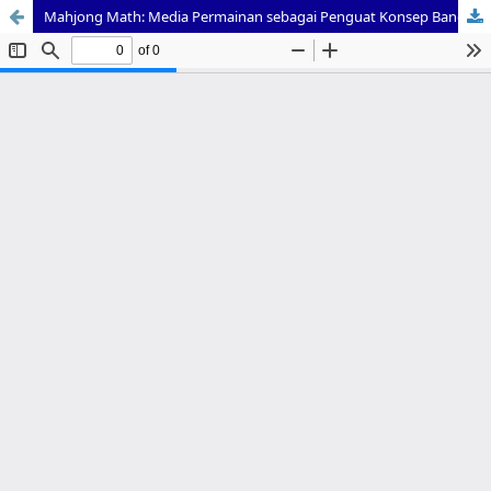
Mahjong Math: Media Permainan sebagai Penguat Konsep Bangun Datar dan Bangun Ruang dalam Pembelajaran Matematika