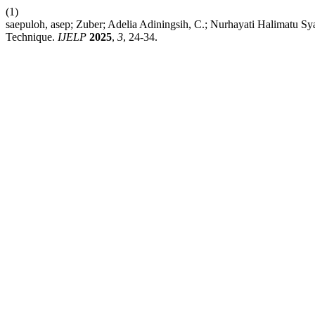
(1)
saepuloh, asep; Zuber; Adelia Adiningsih, C.; Nurhayati Halimatu S
Technique.
IJELP
2025
,
3
, 24-34.