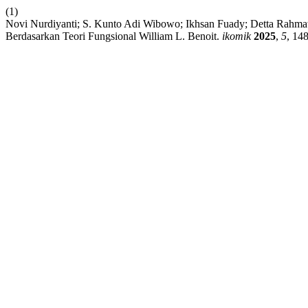
(1)
Novi Nurdiyanti; S. Kunto Adi Wibowo; Ikhsan Fuady; Detta Rahmaw
Berdasarkan Teori Fungsional William L. Benoit.
ikomik
2025
,
5
, 14