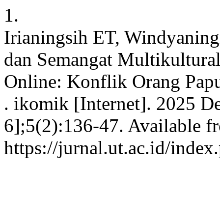
1.
Irianingsih ET, Windyaning
dan Semangat Multikultural
Online: Konflik Orang Pap
. ikomik [Internet]. 2025 D
6];5(2):136-47. Available f
https://jurnal.ut.ac.id/inde