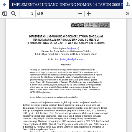
IMPLEMENTASI UNDANG-UNDANG NOMOR 14 TAHUN 2005 DALAM PENINGKATAN KUALIFIKASI AKADEMIK GURU SD MELALUI PENDIDIKAN TINGGI JARAK JAUH DI WILAYAH KABUPATEN BELITUNG