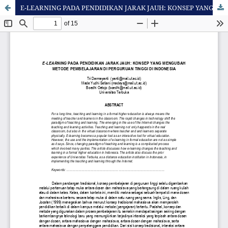
E-LEARNING PADA PENDIDIKAN JARAK JAUH: KONSEP YANG MENGUBAH METODE PEMBELAJARAN DI PERGURUAN TINGGI DI INDONESIA