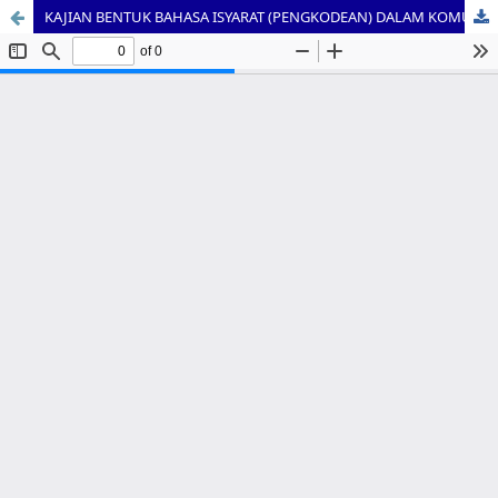
KAJIAN BENTUK BAHASA ISYARAT (PENGKODEAN) DALAM KOMUNIKASI ANAK USIA 3 TAHUN