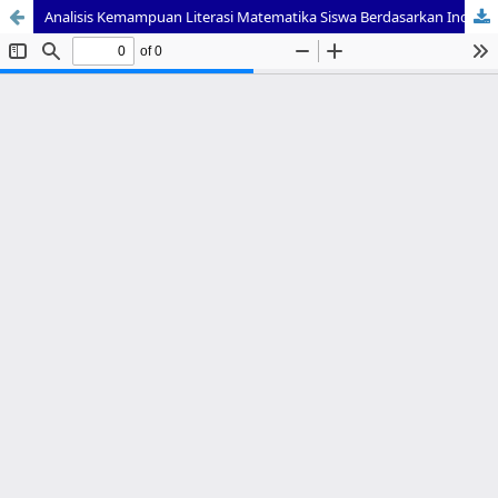
Analisis Kemampuan Literasi Matematika Siswa Berdasarkan Indikator PISA dan Kemampuannya Memecahkan Masalah Deret Aritmatika