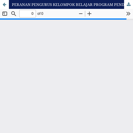
PERANAN PENGURUS KELOMPOK BELAJAR PROGRAM PENDIDIKAN DASAR DALAM PENYELENGGARAAN LAYANAN SISTEM BELAJAR JARAK JAUH DI UPBJJ-UT SERANG