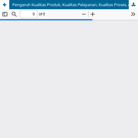
Pengaruh Kualitas Produk, Kualitas Pelayanan, Kualitas Proses, dan Kualitas Lingkungan Kerja Terhadap Risiko Kehilangan Pasar Perusahaan Asuransi