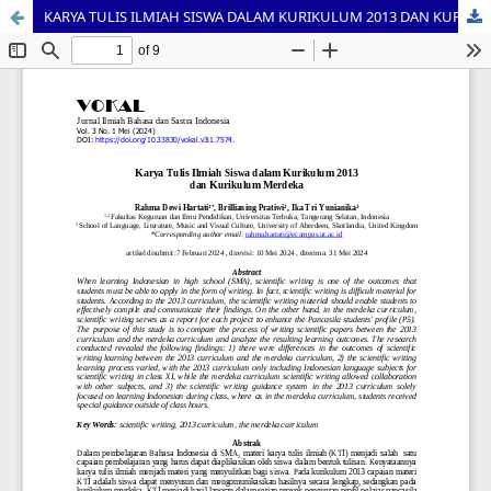
KARYA TULIS ILMIAH SISWA DALAM KURIKULUM 2013 DAN KURIKULUM MERDEKA