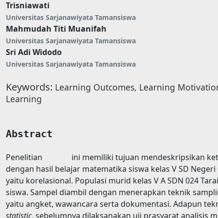
Trisniawati
Universitas Sarjanawiyata Tamansiswa
Mahmudah Titi Muanifah
Universitas Sarjanawiyata Tamansiswa
Sri Adi Widodo
Universitas Sarjanawiyata Tamansiswa
Keywords:
Learning Outcomes, Learning Motivatio
Learning
Abstract
Penelitian ini memiliki tujuan mendeskripsikan keter
dengan hasil belajar matematika siswa kelas V SD Negeri 0
yaitu korelasional. Populasi murid kelas V A SDN 024 Tara
siswa. Sampel diambil dengan menerapkan teknik sampli
yaitu angket, wawancara serta dokumentasi. Adapun tek
statistic
, sebelumnya dilaksanakan uji prasyarat analisis m