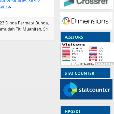
ution-ShareAlike 4.0
icense
.
023 Dinda Permata Bunda,
hmudah Titi Muanifah, Sri
VISITORS
STAT COUNTER
HPGSDI