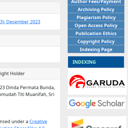
Author Fees/Payment
Archiving Policy
Plagiarism Policy
023): Desember 2023
Open Access Policy
Publication Ethics
Copyright Policy
Indexing Page
INDEXING
ight Holder
023 Dinda Permata Bunda,
hmudah Titi Muanifah, Sri
censed under a
Creative