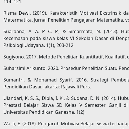
114–121.
Risma Dewi. (2019). Karakteristik Motivasi Ekstrinsik 
Matermatika. Jurnal Penelitian Pengajaran Matematika, vol 
Suardana, A. A. P. C. P., & Simarmata, N. (2013). H
kecemasan pada siswa kelas VI Sekolah Dasar di Denpas
Psikologi Udayana, 1(1), 203-212.
Sugiyono. 2017. Metode Penelitian Kuantitatif, Kualitatif
Suharsimi Arikunto. 2020. Prosedur Penelitian Suatu Pende
Sumantri, & Mohamad Syarif. 2016. Strategi Pembela
Pendidikan Dasar. Jakarta: Rajawali Pers.
Ulandari, K. S. S., Dibia, I. K., & Sudana, D. N. (2014). 
Prestasi Belajar Siswa SD Kelas V Semester Ganjil 
Universitas Pendidikan Ganesha, 1(2).
Warti, E. (2018). Pengaruh Motivasi Belajar Siswa terhada