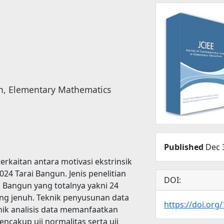
n, Elementary Mathematics
Published
Dec 3
kaitan antara motivasi ekstrinsik
24 Tarai Bangun. Jenis penelitian
DOI:
i Bangun yang totalnya yakni 24
ng jenuh. Teknik penyusunan data
https://doi.org/
nik analisis data memanfaatkan
encakup uji normalitas serta uji