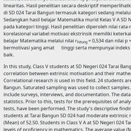
linearitas. Hasil penelitian secara deskriptif memperlihat
di SD 024 Tarai Bangun termasuk kategori sedang melalui n
Sedangkan hasil belajar Matematika murid Kelas V A SD 
pada kategori tinggi. Hasil penelitian diperoleh nilai rata-r
korelasional variabel motivasi ekstrinsik memiliki keterka
belajar Matematika melalui nilai r
= 0,534 dan nilai p 
hitung
bermotivasi yang amat tinggi serta mempunyai indeks h
baik.
In this study, Class V students at SD Negeri 024 Tarai Ba
correlation between extrinsic motivation and their math
Correlational research is used in this field. 24 students ar
Bangun. Saturated sampling was used to collect samples.
include surveys, interviews, and documentation. The dat
statistics. Prior to this, tests for the prerequisites of anal
tests, have been performed. The study's descriptive find
students at Tarai Bangun SD 024 had moderate extrinsic m
(Mean) of 52.50. Students in Class V A at SD Negeri 024 T
levels of proficiency in mathematics. The average value 