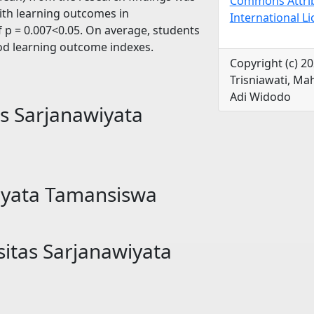
Commons Attrib
with learning outcomes in
International L
f p = 0.007<0.05. On average, students
od learning outcome indexes.
Copyright (c) 2
Trisniawati, Ma
Adi Widodo
as Sarjanawiyata
wiyata Tamansiswa
sitas Sarjanawiyata