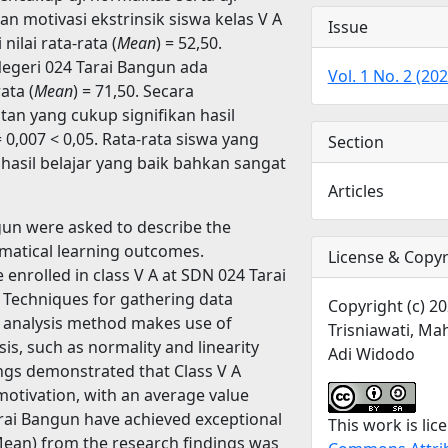
kan motivasi ekstrinsik siswa kelas V A
Issue
ilai rata-rata (
Mean
) = 52,50.
Negeri 024 Tarai Bangun ada
Vol. 1 No. 2 (2
ata (
Mean
) = 71,50. Secara
itan yang cukup signifikan hasil
= 0,007 < 0,05. Rata-rata siswa yang
Section
asil belajar yang baik bahkan sangat
Articles
ngun were asked to describe the
ematical learning outcomes.
License & Copyr
e enrolled in class V A at SDN 024 Tarai
 Techniques for gathering data
Copyright (c) 2
a analysis method makes use of
Trisniawati, Ma
ysis, such as normality and linearity
Adi Widodo
ings demonstrated that Class V A
otivation, with an average value
arai Bangun have achieved exceptional
This work is li
(Mean) from the research findings was