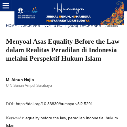
HOME
/
ARCHIVES
/
VOL. 3 NO. 2 (2023): DECEMBER
/
Articles
Menyoal Asas Equality Before the Law
dalam Realitas Peradilan di Indonesia
melalui Perspektif Hukum Islam
M. Ainun Najib
UIN Sunan Ampel Surabaya
https://doi.org/10.33830/humaya.v3i2.5291
DOI:
equality before the law, peradilan Indonesia, hukum
Keywords:
Islam