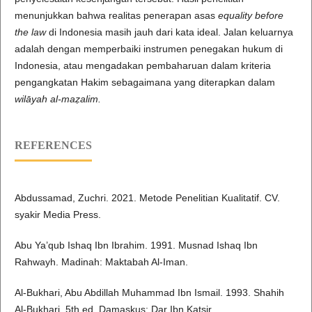
menunjukkan bahwa realitas penerapan asas
equality before
the law
di Indonesia masih jauh dari kata ideal. Jalan keluarnya
adalah dengan memperbaiki instrumen penegakan hukum di
Indonesia, atau mengadakan pembaharuan dalam kriteria
pengangkatan Hakim sebagaimana yang diterapkan dalam
wilāyah al-ma
ẓalim.
REFERENCES
Abdussamad, Zuchri. 2021. Metode Penelitian Kualitatif. CV.
syakir Media Press.
Abu Ya’qub Ishaq Ibn Ibrahim. 1991. Musnad Ishaq Ibn
Rahwayh. Madinah: Maktabah Al-Iman.
Al-Bukhari, Abu Abdillah Muhammad Ibn Ismail. 1993. Shahih
Al-Bukhari. 5th ed. Damaskus: Dar Ibn Katsir.