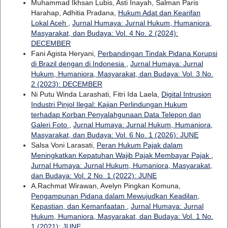
Muhammad Ikhsan Lubis, Asti Inayah, Salman Paris
Harahap, Adhitia Pradana,
Hukum Adat dan Kearifan
Lokal Aceh
,
Jurnal Humaya: Jurnal Hukum, Humaniora,
Masyarakat, dan Budaya: Vol. 4 No. 2 (2024):
DECEMBER
Fani Agista Heryani,
Perbandingan Tindak Pidana Korupsi
di Brazil dengan di Indonesia
,
Jurnal Humaya: Jurnal
Hukum, Humaniora, Masyarakat, dan Budaya: Vol. 3 No.
2 (2023): DECEMBER
Ni Putu Winda Larashati, Fitri Ida Laela,
Digital Intrusion
Industri Pinjol Ilegal: Kajian Perlindungan Hukum
terhadap Korban Penyalahgunaan Data Telepon dan
Galeri Foto
,
Jurnal Humaya: Jurnal Hukum, Humaniora,
Masyarakat, dan Budaya: Vol. 6 No. 1 (2026): JUNE
Salsa Voni Larasati,
Peran Hukum Pajak dalam
Meningkatkan Kepatuhan Wajib Pajak Membayar Pajak
,
Jurnal Humaya: Jurnal Hukum, Humaniora, Masyarakat,
dan Budaya: Vol. 2 No. 1 (2022): JUNE
A.Rachmat Wirawan, Avelyn Pingkan Komuna,
Pengampunan Pidana dalam Mewujudkan Keadilan,
Kepastian, dan Kemanfaatan
,
Jurnal Humaya: Jurnal
Hukum, Humaniora, Masyarakat, dan Budaya: Vol. 1 No.
1 (2021): JUNE