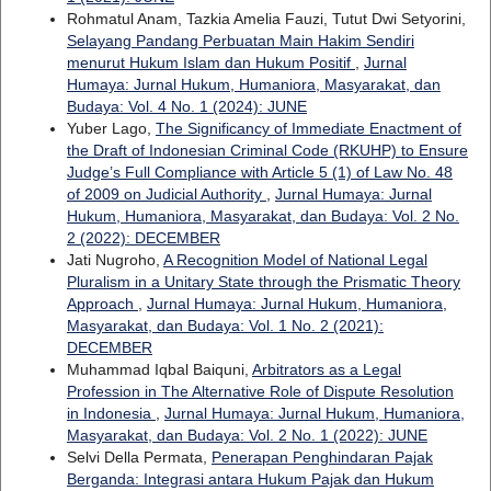
Rohmatul Anam, Tazkia Amelia Fauzi, Tutut Dwi Setyorini,
Selayang Pandang Perbuatan Main Hakim Sendiri
menurut Hukum Islam dan Hukum Positif
,
Jurnal
Humaya: Jurnal Hukum, Humaniora, Masyarakat, dan
Budaya: Vol. 4 No. 1 (2024): JUNE
Yuber Lago,
The Significancy of Immediate Enactment of
the Draft of Indonesian Criminal Code (RKUHP) to Ensure
Judge’s Full Compliance with Article 5 (1) of Law No. 48
of 2009 on Judicial Authority
,
Jurnal Humaya: Jurnal
Hukum, Humaniora, Masyarakat, dan Budaya: Vol. 2 No.
2 (2022): DECEMBER
Jati Nugroho,
A Recognition Model of National Legal
Pluralism in a Unitary State through the Prismatic Theory
Approach
,
Jurnal Humaya: Jurnal Hukum, Humaniora,
Masyarakat, dan Budaya: Vol. 1 No. 2 (2021):
DECEMBER
Muhammad Iqbal Baiquni,
Arbitrators as a Legal
Profession in The Alternative Role of Dispute Resolution
in Indonesia
,
Jurnal Humaya: Jurnal Hukum, Humaniora,
Masyarakat, dan Budaya: Vol. 2 No. 1 (2022): JUNE
Selvi Della Permata,
Penerapan Penghindaran Pajak
Berganda: Integrasi antara Hukum Pajak dan Hukum