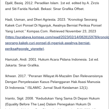
Djalil, Basiq. 2012. Peradilan Islam. 1st ed. edited by A. Zirzis
and Siti Farida Nurlaili. Bekasi: Sinar Grafika Offset.
Hadi, Usman, and Dheri Agriesta. 2023. “Kronologi Seorang
Kakek Curi Ponsel Di Nganjuk, Awalnya Berniat Periksa Ponsel
Yang Lemot.” Kompas.Com. Retrieved November 23, 2023
(
https://surabaya.kompas.com/read/2023/02/14/082815978/kronolo
seorang-kakek-curi-ponsel-di-nganjuk-awalnya-berniat-
periksa#google_vignette)
.
Hamzah, Andi. 2001. Hukum Acara Pidana Indonesia. 1st ed.
Jakarta: Sinar Grafika.
Ikhwan. 2017. “Peranan Wilayat Al-Mazalim Dan Relevansisnya
Dengan Penyelesaian Kasus Pelanggaran Hak Asasi Manusia
Di Indonesia.” ISLAMIC: Jurnal Studi Keislaman 12(1).
Irianto, Sigit. 2008. “Kedudukan Yang Sama Di Depan Hukum
(Equality Before The Law) Dalam Penegakan Hukum Di