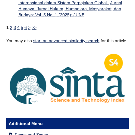
Internasional dalam Sistem Perpajakan Global
,
Jurnal
Humaya: Jurnal Hukum, Humaniora, Masyarakat, dan
Budaya: Vol. 5 No. 1 (2025): JUNE
1
2
3
4
5
6
>
>>
You may also
start an advanced similarity search
for this article.
Additional Menu
Focus and Scope