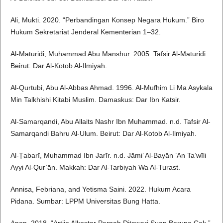
Ali, Mukti. 2020. “Perbandingan Konsep Negara Hukum.” Biro
Hukum Sekretariat Jenderal Kementerian 1–32.
Al-Maturidi, Muhammad Abu Manshur. 2005. Tafsir Al-Maturidi.
Beirut: Dar Al-Kotob Al-Ilmiyah.
Al-Qurtubi, Abu Al-Abbas Ahmad. 1996. Al-Mufhim Li Ma Asykala
Min Talkhishi Kitabi Muslim. Damaskus: Dar Ibn Katsir.
Al-Samarqandi, Abu Allaits Nashr Ibn Muhammad. n.d. Tafsir Al-
Samarqandi Bahru Al-Ulum. Beirut: Dar Al-Kotob Al-Ilmiyah.
Al-Ṭabarī, Muhammad Ibn Jarīr. n.d. Jāmi’ Al-Bayān ’An Ta’wīli
Ayyi Al-Qur’ān. Makkah: Dar Al-Tarbiyah Wa Al-Turast.
Annisa, Febriana, and Yetisma Saini. 2022. Hukum Acara
Pidana. Sumbar: LPPM Universitas Bung Hatta.