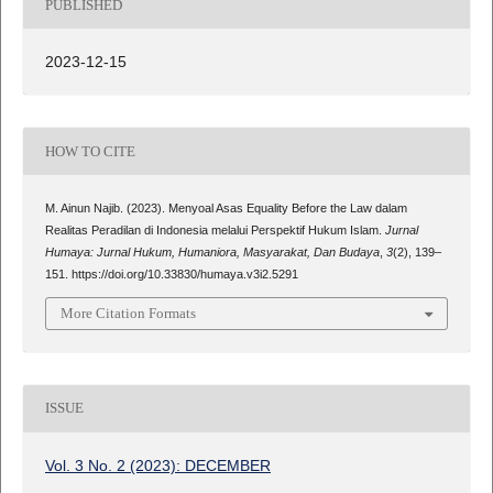
PUBLISHED
2023-12-15
HOW TO CITE
M. Ainun Najib. (2023). Menyoal Asas Equality Before the Law dalam
Realitas Peradilan di Indonesia melalui Perspektif Hukum Islam.
Jurnal
Humaya: Jurnal Hukum, Humaniora, Masyarakat, Dan Budaya
,
3
(2), 139–
151. https://doi.org/10.33830/humaya.v3i2.5291
More Citation Formats
ISSUE
Vol. 3 No. 2 (2023): DECEMBER