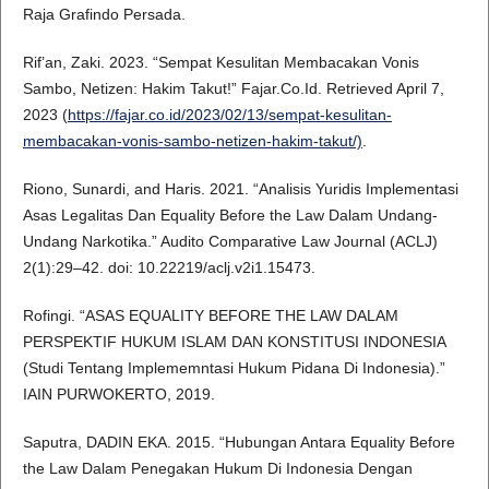
Raja Grafindo Persada.
Rif’an, Zaki. 2023. “Sempat Kesulitan Membacakan Vonis
Sambo, Netizen: Hakim Takut!” Fajar.Co.Id. Retrieved April 7,
2023 (
https://fajar.co.id/2023/02/13/sempat-kesulitan-
membacakan-vonis-sambo-netizen-hakim-takut/)
.
Riono, Sunardi, and Haris. 2021. “Analisis Yuridis Implementasi
Asas Legalitas Dan Equality Before the Law Dalam Undang-
Undang Narkotika.” Audito Comparative Law Journal (ACLJ)
2(1):29–42. doi: 10.22219/aclj.v2i1.15473.
Rofingi. “ASAS EQUALITY BEFORE THE LAW DALAM
PERSPEKTIF HUKUM ISLAM DAN KONSTITUSI INDONESIA
(Studi Tentang Implememntasi Hukum Pidana Di Indonesia).”
IAIN PURWOKERTO, 2019.
Saputra, DADIN EKA. 2015. “Hubungan Antara Equality Before
the Law Dalam Penegakan Hukum Di Indonesia Dengan