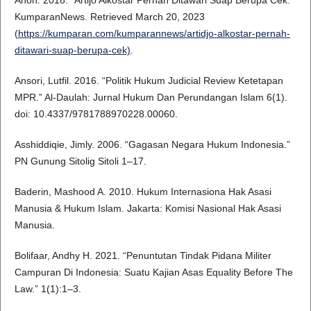
Anon. 2018. “Artijo Alkostar Pernah Ditawari Suap Berupa Cek.”
KumparanNews. Retrieved March 20, 2023
(
https://kumparan.com/kumparannews/artidjo-alkostar-pernah-
ditawari-suap-berupa-cek)
.
Ansori, Lutfil. 2016. “Politik Hukum Judicial Review Ketetapan
MPR.” Al-Daulah: Jurnal Hukum Dan Perundangan Islam 6(1).
doi: 10.4337/9781788970228.00060.
Asshiddiqie, Jimly. 2006. “Gagasan Negara Hukum Indonesia.”
PN Gunung Sitolig Sitoli 1–17.
Baderin, Mashood A. 2010. Hukum Internasiona Hak Asasi
Manusia & Hukum Islam. Jakarta: Komisi Nasional Hak Asasi
Manusia.
Bolifaar, Andhy H. 2021. “Penuntutan Tindak Pidana Militer
Campuran Di Indonesia: Suatu Kajian Asas Equality Before The
Law.” 1(1):1–3.