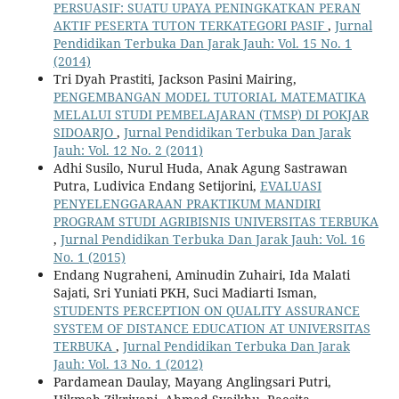
PERSUASIF: SUATU UPAYA PENINGKATKAN PERAN
AKTIF PESERTA TUTON TERKATEGORI PASIF
,
Jurnal
Pendidikan Terbuka Dan Jarak Jauh: Vol. 15 No. 1
(2014)
Tri Dyah Prastiti, Jackson Pasini Mairing,
PENGEMBANGAN MODEL TUTORIAL MATEMATIKA
MELALUI STUDI PEMBELAJARAN (TMSP) DI POKJAR
SIDOARJO
,
Jurnal Pendidikan Terbuka Dan Jarak
Jauh: Vol. 12 No. 2 (2011)
Adhi Susilo, Nurul Huda, Anak Agung Sastrawan
Putra, Ludivica Endang Setijorini,
EVALUASI
PENYELENGGARAAN PRAKTIKUM MANDIRI
PROGRAM STUDI AGRIBISNIS UNIVERSITAS TERBUKA
,
Jurnal Pendidikan Terbuka Dan Jarak Jauh: Vol. 16
No. 1 (2015)
Endang Nugraheni, Aminudin Zuhairi, Ida Malati
Sajati, Sri Yuniati PKH, Suci Madiarti Isman,
STUDENTS PERCEPTION ON QUALITY ASSURANCE
SYSTEM OF DISTANCE EDUCATION AT UNIVERSITAS
TERBUKA
,
Jurnal Pendidikan Terbuka Dan Jarak
Jauh: Vol. 13 No. 1 (2012)
Pardamean Daulay, Mayang Anglingsari Putri,