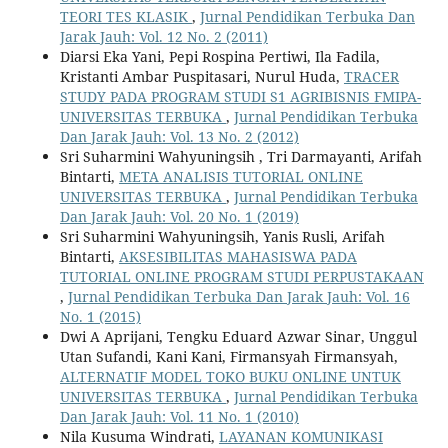
TEORI TES KLASIK
,
Jurnal Pendidikan Terbuka Dan
Jarak Jauh: Vol. 12 No. 2 (2011)
Diarsi Eka Yani, Pepi Rospina Pertiwi, Ila Fadila,
Kristanti Ambar Puspitasari, Nurul Huda,
TRACER
STUDY PADA PROGRAM STUDI S1 AGRIBISNIS FMIPA-
UNIVERSITAS TERBUKA
,
Jurnal Pendidikan Terbuka
Dan Jarak Jauh: Vol. 13 No. 2 (2012)
Sri Suharmini Wahyuningsih , Tri Darmayanti, Arifah
Bintarti,
META ANALISIS TUTORIAL ONLINE
UNIVERSITAS TERBUKA
,
Jurnal Pendidikan Terbuka
Dan Jarak Jauh: Vol. 20 No. 1 (2019)
Sri Suharmini Wahyuningsih, Yanis Rusli, Arifah
Bintarti,
AKSESIBILITAS MAHASISWA PADA
TUTORIAL ONLINE PROGRAM STUDI PERPUSTAKAAN
,
Jurnal Pendidikan Terbuka Dan Jarak Jauh: Vol. 16
No. 1 (2015)
Dwi A Aprijani, Tengku Eduard Azwar Sinar, Unggul
Utan Sufandi, Kani Kani, Firmansyah Firmansyah,
ALTERNATIF MODEL TOKO BUKU ONLINE UNTUK
UNIVERSITAS TERBUKA
,
Jurnal Pendidikan Terbuka
Dan Jarak Jauh: Vol. 11 No. 1 (2010)
Nila Kusuma Windrati,
LAYANAN KOMUNIKASI