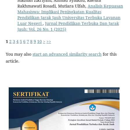
Hikmah Zikriyani, Ahmad Syaikhu, Raesita
Rakhmawati Rosadi, Mutiara Ulfah,
Analisis Kepuasan
Mahasiswa: Implikasi Peningkatan Kualitas
Pendidikan Jarak Jauh Universitas Terbuka Layanan
Luar Negeri
,
Jurnal Pendidikan Terbuka Dan Jarak
Jauh: Vol. 26 No. 1 (2025)
1
2
3
4
5
6
7
8
9
10
>
>>
You may also
start an advanced similarity search
for this
article.