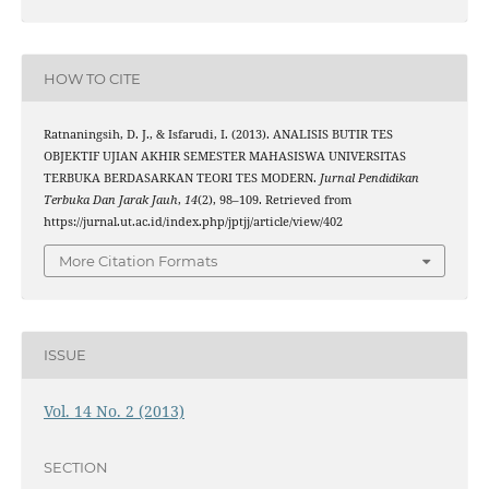
HOW TO CITE
Ratnaningsih, D. J., & Isfarudi, I. (2013). ANALISIS BUTIR TES
OBJEKTIF UJIAN AKHIR SEMESTER MAHASISWA UNIVERSITAS
TERBUKA BERDASARKAN TEORI TES MODERN.
Jurnal Pendidikan
Terbuka Dan Jarak Jauh
,
14
(2), 98–109. Retrieved from
https://jurnal.ut.ac.id/index.php/jptjj/article/view/402
More Citation Formats
ISSUE
Vol. 14 No. 2 (2013)
SECTION