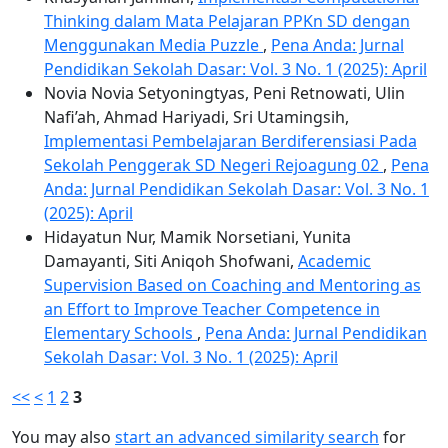
Thinking dalam Mata Pelajaran PPKn SD dengan
Menggunakan Media Puzzle
,
Pena Anda: Jurnal
Pendidikan Sekolah Dasar: Vol. 3 No. 1 (2025): April
Novia Novia Setyoningtyas, Peni Retnowati, Ulin
Nafi’ah, Ahmad Hariyadi, Sri Utamingsih,
Implementasi Pembelajaran Berdiferensiasi Pada
Sekolah Penggerak SD Negeri Rejoagung 02
,
Pena
Anda: Jurnal Pendidikan Sekolah Dasar: Vol. 3 No. 1
(2025): April
Hidayatun Nur, Mamik Norsetiani, Yunita
Damayanti, Siti Aniqoh Shofwani,
Academic
Supervision Based on Coaching and Mentoring as
an Effort to Improve Teacher Competence in
Elementary Schools
,
Pena Anda: Jurnal Pendidikan
Sekolah Dasar: Vol. 3 No. 1 (2025): April
<<
<
1
2
3
You may also
start an advanced similarity search
for