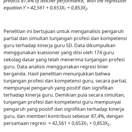
predicts 87,4% of teacher performance, with the regression
equation Y = 42,561 + 0,653X
+ 0,853X
.
1
2
Penelitian ini bertujuan untuk menganalisis pengaruh
partial dan simultan tunjangan profesi dan kompetensi
guru terhadap kinerja guru SD. Data dikumpulkan
menggunakan kuesioner yang diisi oleh 174 guru
sekolag dasar yang telah menerima tunjangan profesi
guru. Data analisis menggunakan regresi linier
berganda. Hasil penelitian menunjukkan bahwa
tunjangan profesi dan kompetensi guru, secara partial,
mempunyai pengaruh yang positif dan signifikan
terhadap kinerja guru. Demikian pula secara simultan,
tunjangan profesi dan kompetensi guru mempunyai
pengaruh yang positif dan signifikan terhadap kinerja
guru, dan memberi kontribusi sebesar 87,4%, dengan
persamaan regresi = 42,561 + 0,653X
+ 0,853X
.
1
2