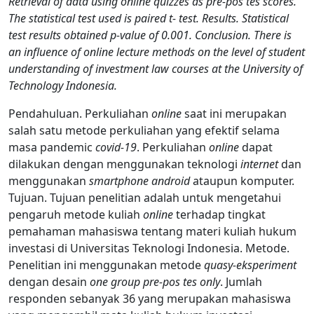
Retrieval of data using online quizzes as pre-pos tes scores.
The statistical test used is paired t- test. Results. Statistical
test results obtained p-value of 0.001. Conclusion. There is
an influence of online lecture methods on the level of student
understanding of investment law courses at the University of
Technology Indonesia.
Pendahuluan. Perkuliahan
online
saat ini merupakan
salah satu metode perkuliahan yang efektif selama
masa pandemic
covid-19
. Perkuliahan
online
dapat
dilakukan dengan menggunakan teknologi
internet
dan
menggunakan
smartphone android
ataupun komputer.
Tujuan. Tujuan penelitian adalah untuk mengetahui
pengaruh metode kuliah
online
terhadap tingkat
pemahaman mahasiswa tentang materi kuliah hukum
investasi di Universitas Teknologi Indonesia. Metode.
Penelitian ini menggunakan metode
quasy-eksperiment
dengan desain
one group pre-pos tes only
. Jumlah
responden sebanyak 36 yang merupakan mahasiswa