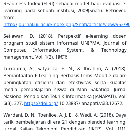
REadiness Index (ELRI) sebagai model bagi evaluasi e-
learning pada sebuah institusi, 2009(Snati). Retrieved
from
http://journal.uii.ac.id/index.php/Snati/article/view/953/9
Setiawan, D. (2018). Perspektif e-learning dosen
program studi sistem informasi UNIPMA. Journal of
Computer, Information System, & Technology
management, Vol. 1(2), 1â€“6.
Turrahma, A., Satyariza, E. N., & Ibrahim, A. (2018).
Pemanfaatan E-Learning Berbasis Lcms Moodle dalam
peningkatan efisiensi dan efektivitas serta kualitas
media pembelajaran siswa di Man Sakatiga. Jurnal
Nasional Pendidikan Teknik Informatika (JANAPATI), Vol.
6(3), 327.
https://doi.org/
10.23887/janapati.v6i3.12672.
Wardani, D. N., Toenlioe, A. J. E., & Wedi, A. (2018). Daya
tarik pembelajaran di era 21 dengan blended learning.
Jurnal Kajian Teknologi Pendidikan (JKTP), Vol. 1(1),