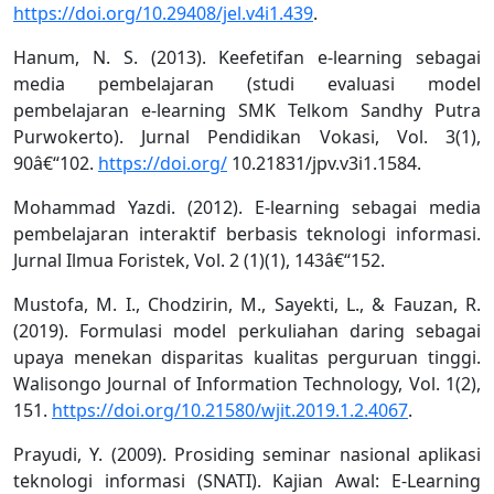
https://doi.org/10.29408/jel.v4i1.439
.
Hanum, N. S. (2013). Keefetifan e-learning sebagai
media pembelajaran (studi evaluasi model
pembelajaran e-learning SMK Telkom Sandhy Putra
Purwokerto). Jurnal Pendidikan Vokasi, Vol. 3(1),
90â€“102.
https://doi.org/
10.21831/jpv.v3i1.1584.
Mohammad Yazdi. (2012). E-learning sebagai media
pembelajaran interaktif berbasis teknologi informasi.
Jurnal Ilmua Foristek, Vol. 2 (1)(1), 143â€“152.
Mustofa, M. I., Chodzirin, M., Sayekti, L., & Fauzan, R.
(2019). Formulasi model perkuliahan daring sebagai
upaya menekan disparitas kualitas perguruan tinggi.
Walisongo Journal of Information Technology, Vol. 1(2),
151.
https://doi.org/10.21580/wjit.2019.1.2.4067
.
Prayudi, Y. (2009). Prosiding seminar nasional aplikasi
teknologi informasi (SNATI). Kajian Awal: E-Learning