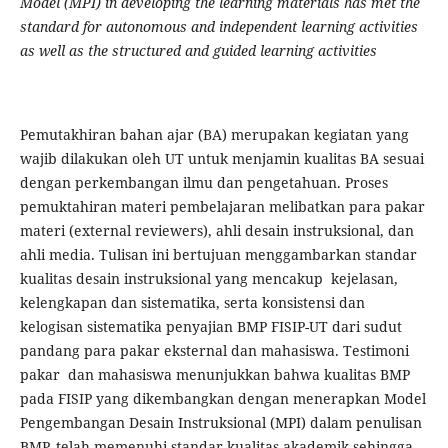
Model (MPI) in developing the learning materials has met the
standard for autonomous and independent learning activities
as well as the structured and guided learning activities
Pemutakhiran bahan ajar (BA) merupakan kegiatan yang
wajib dilakukan oleh UT untuk menjamin kualitas BA sesuai
dengan perkembangan ilmu dan pengetahuan. Proses
pemuktahiran materi pembelajaran melibatkan para pakar
materi (external reviewers), ahli desain instruksional, dan
ahli media. Tulisan ini bertujuan menggambarkan standar
kualitas desain instruksional yang mencakup kejelasan,
kelengkapan dan sistematika, serta konsistensi dan
kelogisan sistematika penyajian BMP FISIP-UT dari sudut
pandang para pakar eksternal
dan mahasiswa. Testimoni
pakar dan mahasiswa menunjukkan bahwa kualitas BMP
pada FISIP yang dikembangkan dengan menerapkan Model
Pengembangan Desain Instruksional (MPI) dalam penulisan
BMP, telah memenuhi standar kualitas akademik sehingga