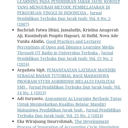
LEARNING PADA PENDIDIKAN JARAK JAUH: KONSEP
YANG MENGUBAH METODE PEMBELAJARAN DI
PERGURUAN TINGGI DI INDONESIA
,
Jurnal
Pendidikan Terbuka Dan Jarak Jauh: Vol. 8 No. 2
(2007)
Bachriah Fatwa Dhini, Jamaludin, Kristina Anugerah
Aji, Kusnindyah Puspito Hapsari, Al Hafid, Nova Ade
Yunita Abidin,
Good Practices and Lecturer
Perceptions of Open and Distance Learning Media
Through UT Radio in Universitas Terbuka
,
Jurnal
Pendidikan Terbuka Dan Jarak Jauh: Vol. 25 No. 2
(2024)
Argadata Sigit,
PEMANFAATAN LATIHAN MANDIRI
SEBAGAI BAHAN TUTORIAL BAGI MAHASISWA
PROGRAM STUDI AGRIBISNIS MELALUI FASILITAS
SMS
,
Jurnal Pendidikan Terbuka Dan Jarak Jauh: Vol.
14 No. 1 (2013)
Adi Suryanto,
Assessment As Learning Berbasis Tugas
Untuk Meningkatkan Kualitas Belajar Mandiri
Mahasiswa Pendidikan Jarak Jauh
,
Jurnal Pendidikan
Terbuka Dan Jarak Jauh: Vol. 25 No. 2 (2024)
Eka Wirajuang Daurrohmah,
The Development
Process of Innovation of Accounting Cycle Simulation
,