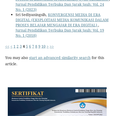
Jurnal Pendidikan Terbuka Dan Jarak Jauh: Vol. 24
No. 1 (2023)
Sri Sediyaningsih,
KONVERGENSI MEDIA DI ERA
DIGITAL (EKSPLOITASI MEDIA KOMUNIKASI DALAM
PROSES BELAJAR MENGAJAR DI ERA DIGITAL)
,
Jurnal Pendidikan Terbuka Dan Jarak Jauh: Vol. 19
No. 1 (2018)
<<
<
1
2
3
4
5
6
7
8
9
10
>
>>
You may also
start an advanced similarity search
for this
article.