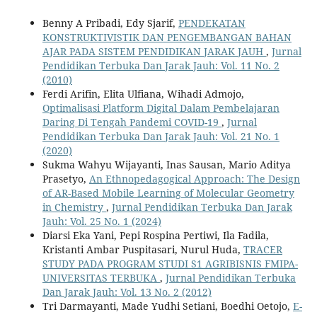
Benny A Pribadi, Edy Sjarif,
PENDEKATAN
KONSTRUKTIVISTIK DAN PENGEMBANGAN BAHAN
AJAR PADA SISTEM PENDIDIKAN JARAK JAUH
,
Jurnal
Pendidikan Terbuka Dan Jarak Jauh: Vol. 11 No. 2
(2010)
Ferdi Arifin, Elita Ulfiana, Wihadi Admojo,
Optimalisasi Platform Digital Dalam Pembelajaran
Daring Di Tengah Pandemi COVID-19
,
Jurnal
Pendidikan Terbuka Dan Jarak Jauh: Vol. 21 No. 1
(2020)
Sukma Wahyu Wijayanti, Inas Sausan, Mario Aditya
Prasetyo,
An Ethnopedagogical Approach: The Design
of AR-Based Mobile Learning of Molecular Geometry
in Chemistry
,
Jurnal Pendidikan Terbuka Dan Jarak
Jauh: Vol. 25 No. 1 (2024)
Diarsi Eka Yani, Pepi Rospina Pertiwi, Ila Fadila,
Kristanti Ambar Puspitasari, Nurul Huda,
TRACER
STUDY PADA PROGRAM STUDI S1 AGRIBISNIS FMIPA-
UNIVERSITAS TERBUKA
,
Jurnal Pendidikan Terbuka
Dan Jarak Jauh: Vol. 13 No. 2 (2012)
Tri Darmayanti, Made Yudhi Setiani, Boedhi Oetojo,
E-