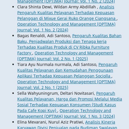
Management (OPTIMA) Journal: Vol. 1 No. 2 (2024)
Clara Shinta Dewi, Wildan Army Abdillah ,
Analisis
Pengaruh Kualitas Pelayanan Terhadap Kepuasan
Pelanggan di Mixue Gerai Ruko Orange Ciangsana
,
Operation Technology and Management (OPTIMA)
Journal: Vol. 1 No. 2 (2024)
Bagas Renaldi, Adi Santoso,
Pengaruh Kualitas Bahan
Baku, Penjadwalan Produksi dan Tenaga kerja
Terhadap Kualitas Produk di CV Ribka Furniture
Factory
,
Operation Technology and Management
(OPTIMA) Journal: Vol. 2 No. 1 (2025)
Tiara Ayu Nurmala nurmala, Adi Santoso,
Pengaruh
Kualitas Pelayanan dan Kemudahan Penggunaan
Aplikasi Terhadap Kepuasan Pelanggan Sociolla
,
Operation Technology and Management (OPTIMA)
Journal: Vol. 2 No. 1 (2025)
Sella Wahyuningrum, Deltari Novitasari,
Pengaruh
Kualitas Pelayanan, Harga dan Promosi Melalui Media
Sosial Terhadap Kepuasan Konsumen (Studi Kasus
Pada Cafe Kopi Kuy)
,
Operation Technology and
Management (OPTIMA) Journal: Vol. 1 No. 3 (2024)
Elina Mevarani, Nurul Aziz Pratiwi,
Analisis Kinerja
Karyawan Divisi Penjualan pada Budiman Swalayan