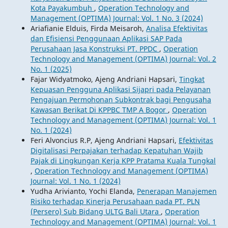
Kota Payakumbuh
,
Operation Technology and
Management (OPTIMA) Journal: Vol. 1 No. 3 (2024)
Ariafianie Elduis, Firda Meisaroh,
Analisa Efektivitas
dan Efisiensi Penggunaan Aplikasi SAP Pada
Perusahaan Jasa Konstruksi PT. PPDC
,
Operation
Technology and Management (OPTIMA) Journal: Vol. 2
No. 1 (2025)
Fajar Widyatmoko, Ajeng Andriani Hapsari,
Tingkat
Kepuasan Pengguna Aplikasi Sijapri pada Pelayanan
Pengajuan Permohonan Subkontrak bagi Pengusaha
Kawasan Berikat Di KPPBC TMP A Bogor
,
Operation
Technology and Management (OPTIMA) Journal: Vol. 1
No. 1 (2024)
Feri Alvoncius R.P, Ajeng Andriani Hapsari,
Efektivitas
Digitalisasi Perpajakan terhadap Kepatuhan Wajib
Pajak di Lingkungan Kerja KPP Pratama Kuala Tungkal
,
Operation Technology and Management (OPTIMA)
Journal: Vol. 1 No. 1 (2024)
Yudha Arivianto, Yochi Elanda,
Penerapan Manajemen
Risiko terhadap Kinerja Perusahaan pada PT. PLN
(Persero) Sub Bidang ULTG Bali Utara
,
Operation
Technology and Management (OPTIMA) Journal: Vol. 1