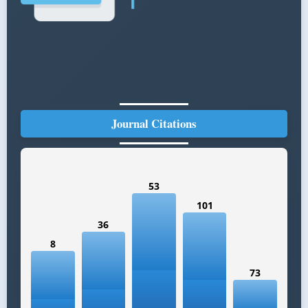
Journal Citations
53
101
36
8
73