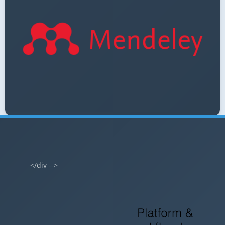
</div -->