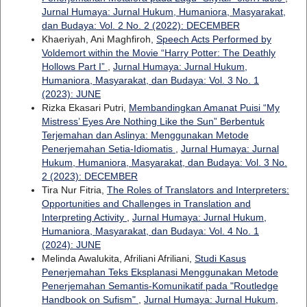
Jurnal Humaya: Jurnal Hukum, Humaniora, Masyarakat,
dan Budaya: Vol. 2 No. 2 (2022): DECEMBER
Khaeriyah, Ani Maghfiroh,
Speech Acts Performed by
Voldemort within the Movie “Harry Potter: The Deathly
Hollows Part I”
,
Jurnal Humaya: Jurnal Hukum,
Humaniora, Masyarakat, dan Budaya: Vol. 3 No. 1
(2023): JUNE
Rizka Ekasari Putri,
Membandingkan Amanat Puisi “My
Mistress’ Eyes Are Nothing Like the Sun” Berbentuk
Terjemahan dan Aslinya: Menggunakan Metode
Penerjemahan Setia-Idiomatis
,
Jurnal Humaya: Jurnal
Hukum, Humaniora, Masyarakat, dan Budaya: Vol. 3 No.
2 (2023): DECEMBER
Tira Nur Fitria,
The Roles of Translators and Interpreters:
Opportunities and Challenges in Translation and
Interpreting Activity
,
Jurnal Humaya: Jurnal Hukum,
Humaniora, Masyarakat, dan Budaya: Vol. 4 No. 1
(2024): JUNE
Melinda Awalukita, Afriliani Afriliani,
Studi Kasus
Penerjemahan Teks Eksplanasi Menggunakan Metode
Penerjemahan Semantis-Komunikatif pada "Routledge
Handbook on Sufism"
,
Jurnal Humaya: Jurnal Hukum,