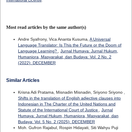
International License
.
Most read articles by the same author(s)
Andre Syafrony, Vica Ananta Kusuma,
A Universal
Language Translator: Is This the Future or the Doom of
Language Learning?
,
Jurnal Humaya: Jurnal Hukum,
Humaniora, Masyarakat, dan Budaya: Vol. 2 No. 2
(2022): DECEMBER
Similar Articles
Krisna Adi Pratama, Misnadin Misnadin, Sriyono Sriyono ,
Shifts in the translation of English adjective clauses into
Indonesian in The Charter of the United Nations and
Statute of the International Court of Justice
,
Jurnal
Humaya: Jurnal Hukum, Humaniora, Masyarakat, dan
Budaya: Vol. 5 No. 2 (2025): DECEMBER
Moh. Gufron Rajabul, Rospin Hidayati, Siti Wahyu Puji