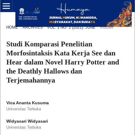
HOME
/
ARCHIVES
/
VOL. 1 NO. 1 (2021): JUNE
/
Articles
Studi Komparasi Penelitian
Morfosintaksis Kata Kerja See dan
Hear dalam Novel Harry Potter and
the Deathly Hallows dan
Terjemahannya
Vica Ananta Kusuma
Universitas Terbuka
Widyasari Widyasari
Universitas Terbuka