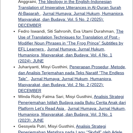
Anggraini,
The Ideology in the English-Indonesian
Translation of Imperative Utterances in Al-Quran Surah
Al-Baqarah
,
Jurnal Humaya: Jurnal Hukum, Humaniora,
Masyarakat, dan Budaya: Vol. 5 No. 2 (2025):
DECEMBER
Fedro Iswandi, Siti Sahronih, Eva Utami Durahman,
The
Use of Translation Techniques for Translation of Post -
Modifier Noun Phrases in “The Frog Prince” Subtitles by
EFL Learners
,
Jurnal Humaya: Jurnal Hukum,
Humaniora, Masyarakat, dan Budaya: Vol. 4 No. 1
(2024): JUNE
Juhariyanti, Misyi Gusthini,
Penerapan Prosedur, Metode,
dan Analisis Terjemahan pada Teks Naratif “The Endless
Tale”
,
Jurnal Humaya: Jurnal Hukum, Humaniora,
Masyarakat, dan Budaya: Vol. 2 No. 2 (2022):
DECEMBER
Winda Rizky Fatma Sari, Misyi Gusthini,
Analisis Strategi
Penerjemahan Istilah Budaya pada Buku Cerita Anak dari
Platform Let’s Read Asia
,
Jurnal Humaya: Jurnal Hukum,
Humaniora, Masyarakat, dan Budaya: Vol. 3 No. 1
(2023): JUNE
Gessyela Putri, Misyi Gusthini,
Analisis Strategi
Penerjemahan Metafora pada Lagu “Skyfall” oleh Adele
,