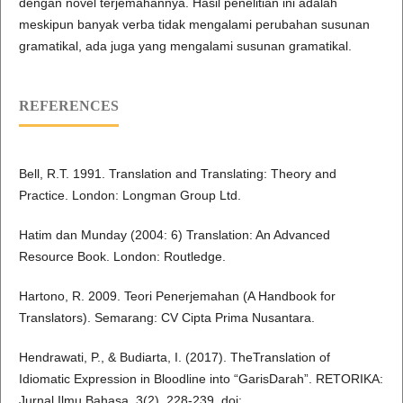
dengan novel terjemahannya. Hasil penelitian ini adalah
meskipun banyak verba tidak mengalami perubahan susunan
gramatikal, ada juga yang mengalami susunan gramatikal.
REFERENCES
Bell, R.T. 1991. Translation and Translating: Theory and
Practice. London: Longman Group Ltd.
Hatim dan Munday (2004: 6) Translation: An Advanced
Resource Book. London: Routledge.
Hartono, R. 2009. Teori Penerjemahan (A Handbook for
Translators). Semarang: CV Cipta Prima Nusantara.
Hendrawati, P., & Budiarta, I. (2017). TheTranslation of
Idiomatic Expression in Bloodline into “GarisDarah”. RETORIKA:
Jurnal Ilmu Bahasa, 3(2), 228-239. doi: