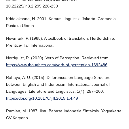
10.22225/jr.3.2.295.228-239
Kridalaksana, H. 2001. Kamus Linguistik. Jakarta: Gramedia
Pustaka Utama.
Newmark, P. (1988). A textbook of translation. Hertfordshire:
Prentice-Hall International.
Nordquist, R. (2020). Verb of Perception. Retrieved from
https://www.thoughtco.com/verb-of-perception-1692486
Rahayu, A. U. (2015). Differences on Language Structure
between English and Indonesian. International Journal of
Languages, Literature and Linguistics, 1(4), 257–260.
https://doi.org/10.18178/ijlll.2015.1.4.49
Ramlan, M. 1987. Ilmu Bahasa Indonesia Sintaksis. Yogyakarta:
CV Karyono.