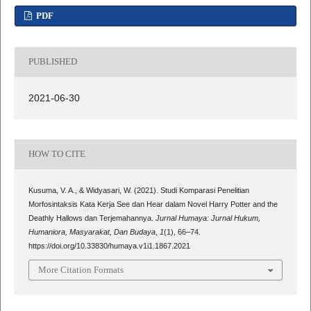
PDF
PUBLISHED
2021-06-30
HOW TO CITE
Kusuma, V. A., & Widyasari, W. (2021). Studi Komparasi Penelitian
Morfosintaksis Kata Kerja See dan Hear dalam Novel Harry Potter and the
Deathly Hallows dan Terjemahannya.
Jurnal Humaya: Jurnal Hukum,
Humaniora, Masyarakat, Dan Budaya
,
1
(1), 66–74.
https://doi.org/10.33830/humaya.v1i1.1867.2021
More Citation Formats