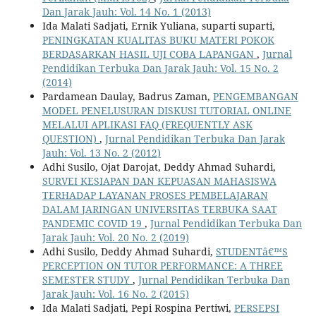
Dan Jarak Jauh: Vol. 14 No. 1 (2013)
Ida Malati Sadjati, Ernik Yuliana, suparti suparti,
PENINGKATAN KUALITAS BUKU MATERI POKOK
BERDASARKAN HASIL UJI COBA LAPANGAN
,
Jurnal
Pendidikan Terbuka Dan Jarak Jauh: Vol. 15 No. 2
(2014)
Pardamean Daulay, Badrus Zaman,
PENGEMBANGAN
MODEL PENELUSURAN DISKUSI TUTORIAL ONLINE
MELALUI APLIKASI FAQ (FREQUENTLY ASK
QUESTION)
,
Jurnal Pendidikan Terbuka Dan Jarak
Jauh: Vol. 13 No. 2 (2012)
Adhi Susilo, Ojat Darojat, Deddy Ahmad Suhardi,
SURVEI KESIAPAN DAN KEPUASAN MAHASISWA
TERHADAP LAYANAN PROSES PEMBELAJARAN
DALAM JARINGAN UNIVERSITAS TERBUKA SAAT
PANDEMIC COVID 19
,
Jurnal Pendidikan Terbuka Dan
Jarak Jauh: Vol. 20 No. 2 (2019)
Adhi Susilo, Deddy Ahmad Suhardi,
STUDENTâ€™S
PERCEPTION ON TUTOR PERFORMANCE: A THREE
SEMESTER STUDY
,
Jurnal Pendidikan Terbuka Dan
Jarak Jauh: Vol. 16 No. 2 (2015)
Ida Malati Sadjati, Pepi Rospina Pertiwi,
PERSEPSI