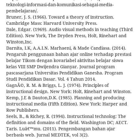
teknologi-informasi-dan-komunikasi-sebagai-media-
pembelajaran/.
Bruner, J. S. (1966). Toward a theory of instruction.
Cambridge Mass: Harvard University Press.
Dale, Edgar. (1969). Audio visual methods in teaching (Third
Edition). New York, The Dryden Press, Holt, Rinehart and
Winston,Inc.
Darnita, I.K, A.A.I.N. Marhaeni, & Made Candiasa. (2014).
Pengaruh penggunaan bahan ajar online terhadap prestasi
belajar Tikom dengan kovariabel aktivitas belajar siswa
kelas VIII SMP Dwijendra Gianyar. Journal program
pascasarjana Universitas Pendidikan Ganesha. Program
Studi Pendidikan Dasar. Vol. 4 Tahun 2014.
GagnÃ©, R. M. & Briggs, L. J. (1974). Principles of
instructional design. New York: Holt, Rinehart and Winston.
Kemp, J.E & Dauton,D.K. (1985). Planning and producing
instructional media (Fifth Edition). New York: Harper and
Row Publishers.
Seels, B., & Richey, R. (1994). Instructional technolog: The
definition and domains of the field. Washington DC; AECT.
Taris. Luâ€™mu. (2011). Pengembangan bahan ajar
berbasis web. Jurnal MEDTEK, vol 3(2).