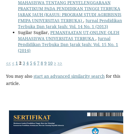
MAHASISWA TENTANG PENYELENGGARAAN
PRAKTIKUM PADA PENDIDIKAN TINGGI TERBUKA
JARAK JAUH (KASUS: PROGRAM STUDI AGRIBISNIS
FMIPA UNIVERSITAS TERBUKA)
,
Jurnal Pendidikan
Terbuka Dan Jarak Jauh: Vol. 14 No. 1 (2013)
Sugilar Sugilar,
PEMANFAATAN UT-ONLINE OLEH
MAHASISWA UNIVERSITAS TERBUKA
,
Jurnal
Pendidikan Terbuka Dan Jarak Jauh: Vol. 15 No. 1
(2014)
<<
<
1
2
3
4
5
6
7
8
9
10
>
>>
You may also
start an advanced similarity search
for this
article.