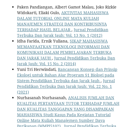
Paken Pandiangan, Albert Gamot Malau, Joko Rizkie
Widokarti, Eliaki Gulo,
AKTIVITAS MAHASISWA
DALAM TUTORIAL ONLINE MATA KULIAH
MANAJEMEN STRATEGI DAN KONTRIBUSINYA
TERHADAP HASIL BELAJAR
,
Jurnal Pendidikan
Terbuka Dan Jarak Jauh: Vol. 13 No. 1 (2012)
Idha Farida, Ernik Yuliana,
SIKAP MAHASISWA
MEMANFAATKAN TEKNOLOGI INFORMASI DAN
KOMUNIKASI DALAM PEMBELAJARAN TERBUKA
DAN JARAK JAUH
,
Jurnal Pendidikan Terbuka Dan
Jarak Jauh: Vol. 15 No. 2 (2014)
Yuni Tri Herwindati,
Rancangan Konsep dan Prinsip
Ekologi untuk Bahan Ajar Program S1 Biologi pada
Sistem Pendidikan Terbuka dan Jarak Jauh
,
Jurnal
Pendidikan Terbuka Dan Jarak Jauh: Vol. 22 No. 1
(2021)
Nurhasanah Nurhasanah,
ANALISIS JUMLAH DAN
KUALITAS PERTANYAAN TUTOR TERHADAP JUMLAH
DAN KUALITAS TANGGAPAN YANG DISAMPAIKAN
MAHASISWA Studi Kasus Pada Kegiatan Tutorial
Online Mata Kuliah Manajemen Sumber Daya
Perikanan (MMPI5102)
,
Jurnal Pendidikan Terbuka