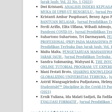
Jarak Jauh: Vol. 22 No. 1 (2021)
Dwi Kristanti,
ANALISIS INDEKS KEPUAS
MUKA DI UPBJJ-UT BENGKULU
,
Jurnal Pe
Kristanti Ambar Puspitasari, Benny Agus 
BANTUAN BELAJAR
,
Jurnal Pendidikan Te
Ferdi Arifin, Elita Ulfiana, Wihadi Admojo
Pandemi COVID-19
,
Jurnal Pendidikan Ter
Suhartono Suhartono, Tri Darmayanti,
PE
PROFESIONAL (PKP) PADA MAHASISWA 
Pendidikan Terbuka Dan Jarak Jauh: Vol. 1
Malta Malta,
PENGETAHUAN MAHASISWA 
JARAK JAUH
,
Jurnal Pendidikan Terbuka D
Sandra Sukmaning, Wahyuni K,
THE INV
ONLINE TUTORIAL PROGRAM: UT EXPER
Mani Festati Broto,
SHARING KNOWLEDGE
GLOBALIZING UNIVERSITAS TERBUKA
,
J
Astrid Wangsagirindra Pudjastawa, Helmy
Studentsâ€™ Discipline in the Covid-19 P
(2021)
Ernik Yuliana, Ida Malati Sadjati, Ila Fadil
EVALUASI FORMATIF
,
Jurnal Pendidikan 