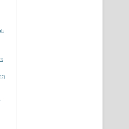
ah
N
AR
07)
. 1