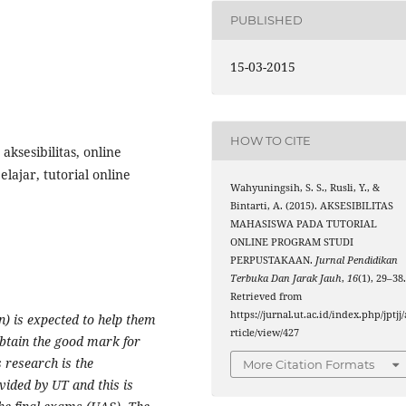
PUBLISHED
15-03-2015
HOW TO CITE
aksesibilitas, online
elajar, tutorial online
Wahyuningsih, S. S., Rusli, Y., &
Bintarti, A. (2015). AKSESIBILITAS
MAHASISWA PADA TUTORIAL
ONLINE PROGRAM STUDI
PERPUSTAKAAN.
Jurnal Pendidikan
Terbuka Dan Jarak Jauh
,
16
(1), 29–38
Retrieved from
https://jurnal.ut.ac.id/index.php/jptjj/
n) is expected to help them
rticle/view/427
btain the
good mark for
s research is the
More Citation Formats
ovided
by
UT
and this is