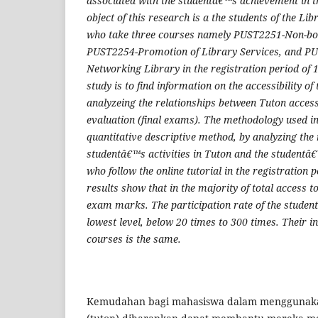
associated with
the
student
â€™s
achievement in t
object of
this
research is a
the
student
s
of
the Lib
who take
three courses namely PUST2251-
Non-b
PUST2254-Promotion of Library Services, and P
Networking Library
in the registration period of 
study
is
to
find
information
on
the accessibility of
analyze
ing the
relationships
between
Tuton access
evaluation (final exams). The methodology used in
quantitative descriptive method, by analyzing th
student
â€™s
activities
in Tuton
and
the studentâ€
who follow
the
online tutorial
in the
registration 
results show that in the majority of total access
t
exam marks.
The participation rate of
the
studen
lowest level
,
below 20 times to 300 times. The
ir
i
courses is
the same.
Kemudahan bagi mahasiswa dalam menggunakan