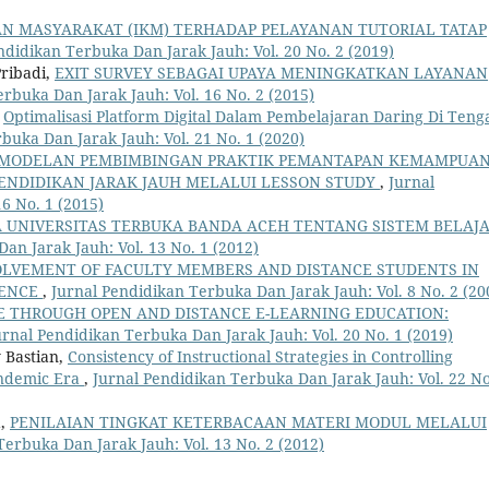
AN MASYARAKAT (IKM) TERHADAP PELAYANAN TUTORIAL TATAP
ndidikan Terbuka Dan Jarak Jauh: Vol. 20 No. 2 (2019)
Pribadi,
EXIT SURVEY SEBAGAI UPAYA MENINGKATKAN LAYANAN
rbuka Dan Jarak Jauh: Vol. 16 No. 2 (2015)
,
Optimalisasi Platform Digital Dalam Pembelajaran Daring Di Teng
buka Dan Jarak Jauh: Vol. 21 No. 1 (2020)
MODELAN PEMBIMBINGAN PRAKTIK PEMANTAPAN KEMAMPUA
PENDIDIKAN JARAK JAUH MELALUI LESSON STUDY
,
Jurnal
6 No. 1 (2015)
UNIVERSITAS TERBUKA BANDA ACEH TENTANG SISTEM BELAJ
an Jarak Jauh: Vol. 13 No. 1 (2012)
OLVEMENT OF FACULTY MEMBERS AND DISTANCE STUDENTS IN
IENCE
,
Jurnal Pendidikan Terbuka Dan Jarak Jauh: Vol. 8 No. 2 (20
 THROUGH OPEN AND DISTANCE E-LEARNING EDUCATION:
urnal Pendidikan Terbuka Dan Jarak Jauh: Vol. 20 No. 1 (2019)
 Bastian,
Consistency of Instructional Strategies in Controlling
andemic Era
,
Jurnal Pendidikan Terbuka Dan Jarak Jauh: Vol. 22 No
a,
PENILAIAN TINGKAT KETERBACAAN MATERI MODUL MELALUI
Terbuka Dan Jarak Jauh: Vol. 13 No. 2 (2012)