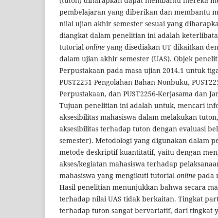
(tuton) diharapkan dapat membantu mereka 
pembelajaran yang diberikan dan membantu 
nilai ujian akhir semester sesuai yang diharap
diangkat dalam penelitian ini adalah keterliba
tutorial
online
yang disediakan UT dikaitkan de
dalam ujian akhir semester (UAS). Objek peneli
Perpustakaan pada masa ujian 2014.1 untuk tiga
PUST2251-Pengolahan Bahan Nonbuku, PUST225
Perpustakaan, dan PUST2256-Kerjasama dan Ja
Tujuan penelitian ini adalah untuk, mencari inf
aksesibilitas mahasiswa dalam melakukan tuton
aksesibilitas terhadap tuton dengan evaluasi bel
semester). Metodologi yang digunakan dalam pen
metode deskriptif kuantitatif, yaitu dengan men
akses/kegiatan mahasiswa terhadap pelaksanaan
mahasiswa yang mengikuti tutorial
online
pada m
Hasil penelitian menunjukkan bahwa secara mayo
terhadap nilai UAS tidak berkaitan. Tingkat par
terhadap tuton sangat bervariatif, dari tingkat