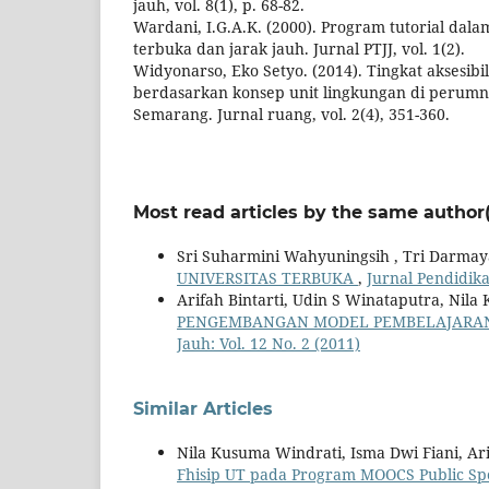
jauh, vol. 8(1), p. 68-82.
Wardani, I.G.A.K. (2000). Program tutorial dala
terbuka dan jarak jauh. Jurnal PTJJ, vol. 1(2).
Widyonarso, Eko Setyo. (2014). Tingkat aksesibilit
berdasarkan konsep unit lingkungan di perum
Semarang. Jurnal ruang, vol. 2(4), 351-360.
Most read articles by the same author(
Sri Suharmini Wahyuningsih , Tri Darmayan
UNIVERSITAS TERBUKA
,
Jurnal Pendidika
Arifah Bintarti, Udin S Winataputra, Nila 
PENGEMBANGAN MODEL PEMBELAJARAN
Jauh: Vol. 12 No. 2 (2011)
Similar Articles
Nila Kusuma Windrati, Isma Dwi Fiani, Ari
Fhisip UT pada Program MOOCS Public S