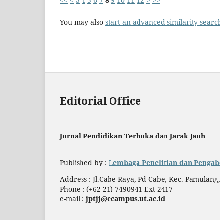
<<
<
3
4
5
6
7
8
9
10
11
12
>
>>
You may also
start an advanced similarity searc
Editorial Office
Jurnal Pendidikan Terbuka dan Jarak Jauh
Published by :
Lembaga Penelitian dan Pengab
Address : Jl.Cabe Raya, Pd Cabe, Kec. Pamulang
Phone : (+62 21) 7490941 Ext 2417
e-mail :
jptjj@ecampus.ut.ac.id