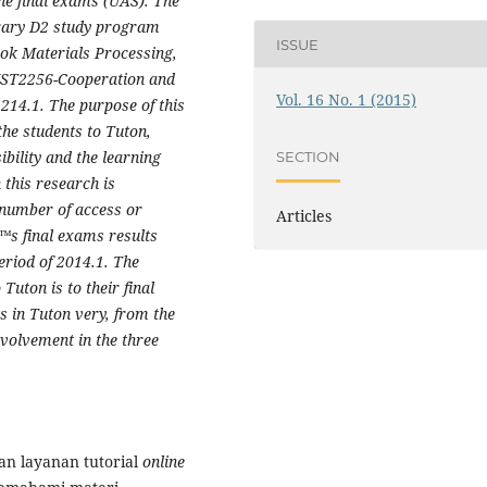
he final exams (UAS). The
rary D2
study program
ISSUE
ook
Materials Processing,
UST2256-Cooperation and
Vol. 16 No. 1 (2015)
1214.1
. The purpose of this
 the students
to
Tuton,
ibility
and
the
learning
SECTION
 this research is
e number of access
o
r
Articles
™s final exams results
period
of
2014.1. The
o
Tuton
is
to the
ir
final
ts
in
Tuton
v
e
ry
, from the
nvolvement
in the three
 layanan tutorial
online