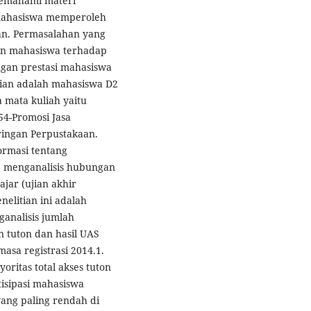
memahami materi
mahasiswa memperoleh
kan. Permasalahan yang
tan mahasiswa terhadap
ngan prestasi mahasiswa
tian adalah mahasiswa D2
 mata kuliah yaitu
4-Promosi Jasa
ringan Perpustakaan.
ormasi tentang
, menganalisis hubungan
ajar (ujian akhir
elitian ini adalah
ganalisis jumlah
 tuton dan hasil UAS
asa registrasi 2014.1.
ritas total akses tuton
tisipasi mahasiswa
 yang paling rendah di