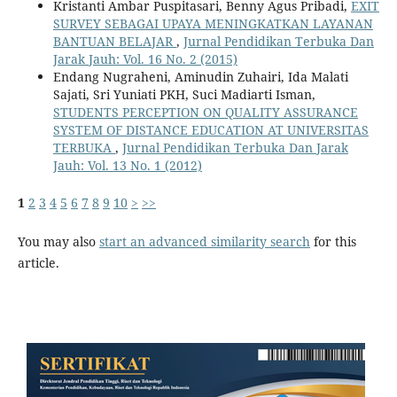
Kristanti Ambar Puspitasari, Benny Agus Pribadi,
EXIT
SURVEY SEBAGAI UPAYA MENINGKATKAN LAYANAN
BANTUAN BELAJAR
,
Jurnal Pendidikan Terbuka Dan
Jarak Jauh: Vol. 16 No. 2 (2015)
Endang Nugraheni, Aminudin Zuhairi, Ida Malati
Sajati, Sri Yuniati PKH, Suci Madiarti Isman,
STUDENTS PERCEPTION ON QUALITY ASSURANCE
SYSTEM OF DISTANCE EDUCATION AT UNIVERSITAS
TERBUKA
,
Jurnal Pendidikan Terbuka Dan Jarak
Jauh: Vol. 13 No. 1 (2012)
1
2
3
4
5
6
7
8
9
10
>
>>
You may also
start an advanced similarity search
for this
article.