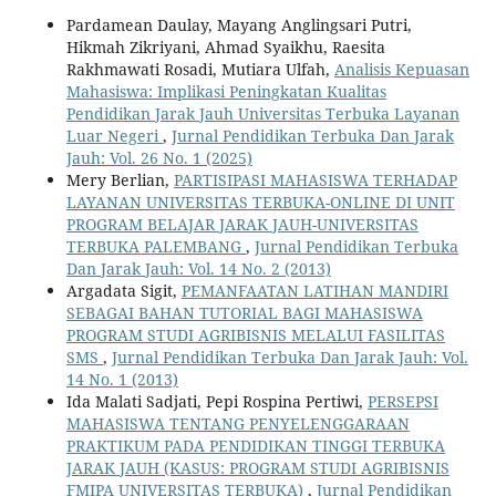
Pardamean Daulay, Mayang Anglingsari Putri,
Hikmah Zikriyani, Ahmad Syaikhu, Raesita
Rakhmawati Rosadi, Mutiara Ulfah,
Analisis Kepuasan
Mahasiswa: Implikasi Peningkatan Kualitas
Pendidikan Jarak Jauh Universitas Terbuka Layanan
Luar Negeri
,
Jurnal Pendidikan Terbuka Dan Jarak
Jauh: Vol. 26 No. 1 (2025)
Mery Berlian,
PARTISIPASI MAHASISWA TERHADAP
LAYANAN UNIVERSITAS TERBUKA-ONLINE DI UNIT
PROGRAM BELAJAR JARAK JAUH-UNIVERSITAS
TERBUKA PALEMBANG
,
Jurnal Pendidikan Terbuka
Dan Jarak Jauh: Vol. 14 No. 2 (2013)
Argadata Sigit,
PEMANFAATAN LATIHAN MANDIRI
SEBAGAI BAHAN TUTORIAL BAGI MAHASISWA
PROGRAM STUDI AGRIBISNIS MELALUI FASILITAS
SMS
,
Jurnal Pendidikan Terbuka Dan Jarak Jauh: Vol.
14 No. 1 (2013)
Ida Malati Sadjati, Pepi Rospina Pertiwi,
PERSEPSI
MAHASISWA TENTANG PENYELENGGARAAN
PRAKTIKUM PADA PENDIDIKAN TINGGI TERBUKA
JARAK JAUH (KASUS: PROGRAM STUDI AGRIBISNIS
FMIPA UNIVERSITAS TERBUKA)
,
Jurnal Pendidikan