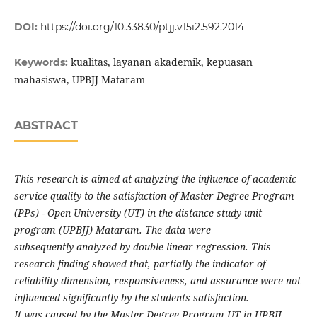
DOI:
https://doi.org/10.33830/ptjj.v15i2.592.2014
kualitas, layanan akademik, kepuasan
Keywords:
mahasiswa, UPBJJ Mataram
ABSTRACT
This research is aimed at analyzing the influence of academic
service quality to the satisfaction of Master Degree Program
(PPs) - Open University (UT) in
the
distance study unit
program (UPBJJ) Mataram. The data were
subsequently
analyzed by double linear regression. This
research finding showed that, partially the indicator of
reliability dimension, responsiveness, and assurance were not
influenced significantly
by
the students satisfaction.
It
was
caused by the Master Degree Program UT in UPBJJ