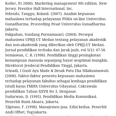
Kotler, P.( 2000). Marketing management 9th edition. New
Jersey. Prentice Hall International. Inc.
Ndendo, Tanggu, Roland. (2007). Analisis kepuasan
mahasiswa terhadap pelayanan PSMA on-line Universitas
Gunadharma. Proceeding Pesat Universitas Gunadharma.
Jakarta.
Pakpahan, Sondang Purnamasari. (2004). Persepsi
mahasiswa UPBJJ-UT Medan tentang pelayanan akademik
dan non-akademik yang diberikan oleh UPBJJ-UT Medan.
Jurnal pendidikan terbuka dan jarak jauh, vol 5(1): 47-58.
Semiawan, C. R. (1998). Pendidikan tinggi peningkatan
kemampuan manusia sepanjang hayat seoptimal mungkin.
Direktorat Jenderal Pendidikan Tinggi, Jakarta.
Srinadi, I Gusti Ayu Made & Desak Putu Eka Nilakusmawati.
(2008). Faktor-faktor penentu kepuasan mahasiswa
terhadap pelayanan fakultas sebagai lembaga pendidikan
(studi kasus FMIPA Universitas Udayana). Cakrawala
pendidikan Tahun XXVII No 3, Denpasar.
Sudarwan, D. (1995). Pendidikan Media Komunikasi.
Penerbit Bumi Aksara, Jakarta.
Tjiptono, F. (1998). Manajemen jasa. Edisi kedua. Penerbit
Andi Offset, Yogyakarta.