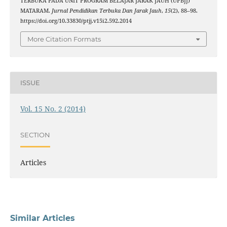
TERBUKA PADA UNIT PROGRAM BELAJAR JARAK JAUH (UPBJJ)
MATARAM.
Jurnal Pendidikan Terbuka Dan Jarak Jauh
,
15
(2), 88–98.
https://doi.org/10.33830/ptjj.v15i2.592.2014
More Citation Formats
ISSUE
Vol. 15 No. 2 (2014)
SECTION
Articles
Similar Articles