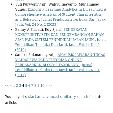
Tuti Purwoningsih, Wahyu Inayanto, Muhammad
Yunus,
Exploring Learning Analytics In E-Learning: A
Comprehensive Analysis of Student Characteristics
and Behavior
,
Jurnal Pendidikan Terbuka Dan Jarak
Jauh: Vol. 24 No. 2 (2023)
Benny A Pribadi, Edy Sjarif,
PENDEKATAN
KONSTRUKTIVISTIK DAN PENGEMBANGAN BAHAN
AJAR PADA SISTEM PENDIDIKAN JARAK JAUH
,
Jurnal
Pendidikan Terbuka Dan Jarak Jauh: Vol. 11 No. 2
(2010)
Sandra Sukmaning Adji,
ANALISIS JAWABAN TUGAS
MAHASISWA PADA TUTORIAL ONLINE
BERDASARKAN BLOOMS TAXONOMY
,
Jurnal
Pendidikan Terbuka Dan Jarak Jauh: Vol. 15 No. 1
(2014)
<<
<
1
2
3
4
5
6
7
8
9
10
>
>>
You may also
start an advanced similarity search
for this
article.