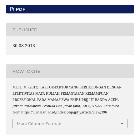
PDF
PUBLISHED
30-08-2013
HOW TO CITE
Malta, M. (2013). FAKTOR-FAKTOR YANG BERHUBUNGAN DENGAN
EFEKTIVITAS MATA KULIAH PEMANTAPAN KEMAMPUAN
PROFESIONAL PADA MAHASISWA FKIP UPBJJ-UT BANDA ACEH.
Jurnal Pendidikan Terbuka Dan Jarak Jauh
,
14
(1), 57–68. Retrieved
from https://jurnal.ut.ac.id/index.php/jptjj/article/view/396
More Citation Formats