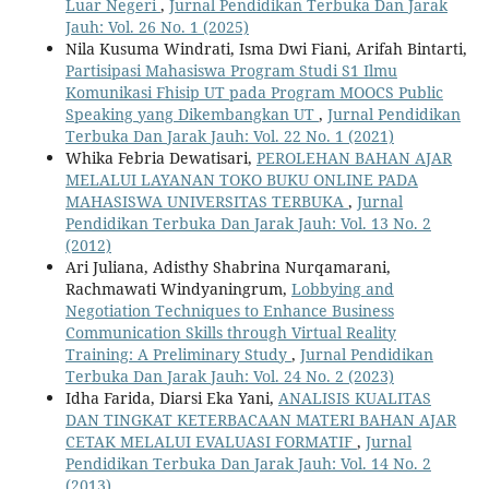
Luar Negeri
,
Jurnal Pendidikan Terbuka Dan Jarak
Jauh: Vol. 26 No. 1 (2025)
Nila Kusuma Windrati, Isma Dwi Fiani, Arifah Bintarti,
Partisipasi Mahasiswa Program Studi S1 Ilmu
Komunikasi Fhisip UT pada Program MOOCS Public
Speaking yang Dikembangkan UT
,
Jurnal Pendidikan
Terbuka Dan Jarak Jauh: Vol. 22 No. 1 (2021)
Whika Febria Dewatisari,
PEROLEHAN BAHAN AJAR
MELALUI LAYANAN TOKO BUKU ONLINE PADA
MAHASISWA UNIVERSITAS TERBUKA
,
Jurnal
Pendidikan Terbuka Dan Jarak Jauh: Vol. 13 No. 2
(2012)
Ari Juliana, Adisthy Shabrina Nurqamarani,
Rachmawati Windyaningrum,
Lobbying and
Negotiation Techniques to Enhance Business
Communication Skills through Virtual Reality
Training: A Preliminary Study
,
Jurnal Pendidikan
Terbuka Dan Jarak Jauh: Vol. 24 No. 2 (2023)
Idha Farida, Diarsi Eka Yani,
ANALISIS KUALITAS
DAN TINGKAT KETERBACAAN MATERI BAHAN AJAR
CETAK MELALUI EVALUASI FORMATIF
,
Jurnal
Pendidikan Terbuka Dan Jarak Jauh: Vol. 14 No. 2
(2013)