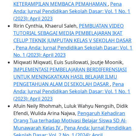
KETERAMPILAN MEMBACA PEMAHAMAN
,
Pena
Anda: Jurnal Pendidikan Sekolah Dasar: Vol. 1 No. 1
(2023): April 2023
Ririn Cynthia, Khaerul Saleh,
PEMBUATAN VIDEO
TUTORIAL SEBAGAI MEDIA PEMBELAJARAN IKAT
CELUP TEKNIK JUMPUTAN KELAS V SEKOLAH DASAR
,
Pena Anda: Jurnal Pendidikan Sekolah Dasar: Vol. 1
No. 1 (2023): April 2023
Miqwati Miqwati, Euis Susilowati, Joutje Moonik,
IMPLEMENTASI PEMBELAJARAN BERDIFERENSIASI
UNTUK MENINGKATKAN HASIL BELAJAR ILMU
PENGETAHUAN ALAM DI SEKOLAH DASAR
,
Pena
Anda: Jurnal Pendidikan Sekolah Dasar: Vol. 1 No. 1
(2023): April 2023
Afuin Neily Rhohmah, Luluk Wahyu Nengsih, Didik
Efendi, Wulida Arina Najwa,
Pengaruh Kehadiran
Orang Tua terhadap Motivasi Belajar Siswa SD Al-
Munawarah Kelas IV
,
Pena Anda: Jurnal Pendidikan
Sekolah Dasar: Vol. 2 No. 1 (2024): April