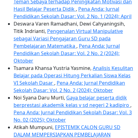
Teman Sebaya terhadap Peningkatan Motivasi dan
Hasil Belajar Peserta Didik
,
Pena Anda: Jurnal
Pendidikan Sekolah Dasar: Vol. 2 No. 1 (2024): April
Deswara Varen Ramadhani, Dewi Cahyaningsih,
Titik Indrianti,
Pengenalan Virtual Manipulative
sebagai Variasi Pengajaran Guru SD pada
Pembelajaran Matematika
,
Pena Anda: Jurnal
Pendidikan Sekolah Dasar: Vol. 2 No. 2 (2024):
Oktober
Tsamara Khansa Yustria Yasmine,
Analisis Kesulitan
Belajar pada Operasi Hitung Perkalian Siswa Kelas
VI Sekolah Dasar
,
Pena Anda: Jurnal Pendidikan
Sekolah Dasar: Vol. 2 No. 2 (2024): Oktober
Noi Syana Daru Murti,
Gaya belajar peserta didik
berprestasi akademik kelas v sd negeri 2 kadipiro
,
Pena Anda: Jurnal Pendidikan Sekolah Dasar: Vol. 3
No. 02 (2025): Oktober
Atikah Mumpuni,
EPISTEMIK CALON GURU SD
DALAM MEMPERSIAPKAN PEMBELAJARAN