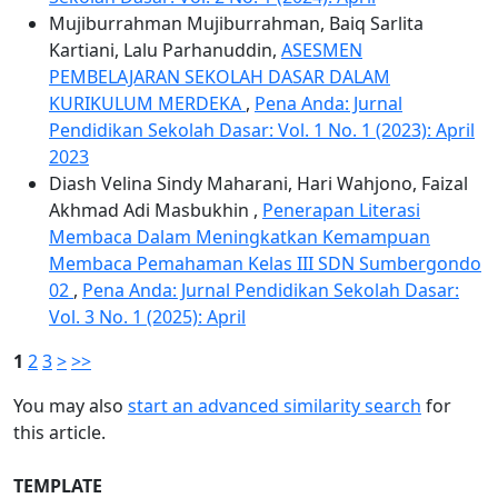
Mujiburrahman Mujiburrahman, Baiq Sarlita
Kartiani, Lalu Parhanuddin,
ASESMEN
PEMBELAJARAN SEKOLAH DASAR DALAM
KURIKULUM MERDEKA
,
Pena Anda: Jurnal
Pendidikan Sekolah Dasar: Vol. 1 No. 1 (2023): April
2023
Diash Velina Sindy Maharani, Hari Wahjono, Faizal
Akhmad Adi Masbukhin ,
Penerapan Literasi
Membaca Dalam Meningkatkan Kemampuan
Membaca Pemahaman Kelas III SDN Sumbergondo
02
,
Pena Anda: Jurnal Pendidikan Sekolah Dasar:
Vol. 3 No. 1 (2025): April
1
2
3
>
>>
You may also
start an advanced similarity search
for
this article.
TEMPLATE