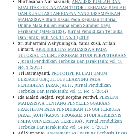
Nurhasanah Nurhasanah,
ANALISIS JUMLAH DAN
KUALITAS PERTANYAAN TUTOR TERHADAP JUMLAH
DAN KUALITAS TANGGAPAN YANG DISAMPAIKAN
MAHASISWA Studi Kasus Pada Kegiatan Tutorial
Online Mata Kuliah Manajemen Sumber Daya
Perikanan (MMPI5102)
,
Jurnal Pendidikan Terbuka
Dan Jarak Jauh: Vol. 14 No. 1 (2013)
Sri Suharmini Wahyuningsih, Yanis Rusli, Arifah
Bintarti,
AKSESIBILITAS MAHASISWA PADA
TUTORIAL ONLINE PROGRAM STUDI PERPUSTAKAAN
,
Jurnal Pendidikan Terbuka Dan Jarak Jauh: Vol. 16
No. 1 (2015)
Tri Darmayanti,
PROTOTIPE KULIAH UMUM
BERBASIS UBIQUITOUS LEARNING PADA
PENDIDIKAN JARAK JAUH
,
Jurnal Pendidikan
Terbuka Dan Jarak Jauh: Vol. 15 No. 1 (2014)
Ida Malati Sadjati, Pepi Rospina Pertiwi,
PERSEPSI
MAHASISWA TENTANG PENYELENGGARAAN
PRAKTIKUM PADA PENDIDIKAN TINGGI TERBUKA
JARAK JAUH (KASUS: PROGRAM STUDI AGRIBISNIS
FMIPA UNIVERSITAS TERBUKA)
,
Jurnal Pendidikan
Terbuka Dan Jarak Jauh: Vol. 14 No. 1 (2013)
Adi Suryanto,
Assessment As Learning Berbasis Tugas