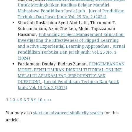
Untuk Meningkatkan Kualitas Belajar Mandiri
Mahasiswa Pendidikan Jarak Jauh
,
Jurnal Pendidikan
Terbuka Dan Jarak Jauh: Vol. 25 No. 2 (2024)
Sharifah Rosfashida Syed Abd Latif, Thirumeni T.
Subramaniam, Azmi Che Leh, Mohd Tajuzzaman
Hassanor,
Enhancing Project Management Education:
Investigating the Effectiveness of Flipped Learning
and Active Experiential Learning Approaches
,
Jurnal
Pendidikan Terbuka Dan Jarak Jauh: Vol. 25 No. 1
(2024)
Pardamean Daulay, Badrus Zaman,
PENGEMBANGAN
MODEL PENELUSURAN DISKUSI TUTORIAL ONLINE
MELALUI APLIKASI FAQ (FREQUENTLY ASK
QUESTION)
,
Jurnal Pendidikan Terbuka Dan Jarak
Jauh: Vol. 13 No. 2 (2012)
1
2
3
4
5
6
7
8
9
10
>
>>
You may also
start an advanced similarity search
for this
article.