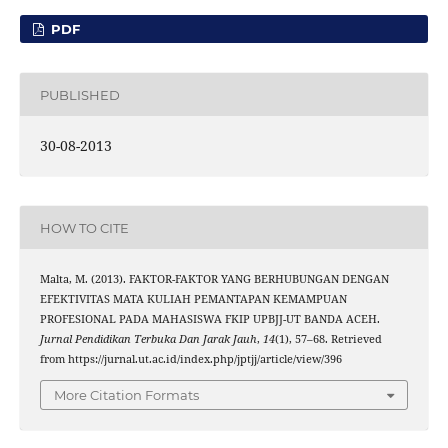
PDF
PUBLISHED
30-08-2013
HOW TO CITE
Malta, M. (2013). FAKTOR-FAKTOR YANG BERHUBUNGAN DENGAN
EFEKTIVITAS MATA KULIAH PEMANTAPAN KEMAMPUAN
PROFESIONAL PADA MAHASISWA FKIP UPBJJ-UT BANDA ACEH.
Jurnal Pendidikan Terbuka Dan Jarak Jauh
,
14
(1), 57–68. Retrieved
from https://jurnal.ut.ac.id/index.php/jptjj/article/view/396
More Citation Formats