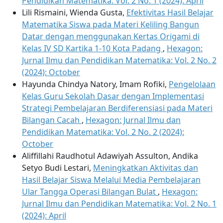
Pendidikan Matematika: Vol. 2 No. 1 (2024): April
Lili Rismaini, Wienda Gusta,
Efektivitas Hasil Belajar
Matematika Siswa pada Materi Keliling Bangun
Datar dengan menggunakan Kertas Origami di
Kelas IV SD Kartika 1-10 Kota Padang
,
Hexagon:
Jurnal Ilmu dan Pendidikan Matematika: Vol. 2 No. 2
(2024): October
Hayunda Chindya Natory, Imam Rofiki,
Pengelolaan
Kelas Guru Sekolah Dasar dengan Implementasi
Strategi Pembelajaran Berdiferensiasi pada Materi
Bilangan Cacah
,
Hexagon: Jurnal Ilmu dan
Pendidikan Matematika: Vol. 2 No. 2 (2024):
October
Aliffillahi Raudhotul Adawiyah Assulton, Andika
Setyo Budi Lestari,
Meningkatkan Aktivitas dan
Hasil Belajar Siswa Melalui Media Pembelajaran
Ular Tangga Operasi Bilangan Bulat
,
Hexagon:
Jurnal Ilmu dan Pendidikan Matematika: Vol. 2 No. 1
(2024): April