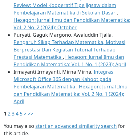
Review: Model Kooperatif Tipe Jigsaw dalam
Pembelajaran Matematika di Sekolah Dasar
,
Hexagon: Jurnal Ilmu dan Pendidikan Matematika:
Vol. 2 No. 2 (2024): October
Puryati, Gaguk Margono, Awaluddin Tjalla,
Pengaruh Sikap Terhadap Matematika, Motivasi
Berprestasi Dan Kegiatan Tutorial Terhadap
Prestasi Matematika
,
Hexagon: Jurnal Ilmu dan
Pendidikan Matematika: Vol. 1 No. 1 (2023): April
Irmayanti Irmayanti, Mirna Mirna,
Integrasi
Microsoft Office 365 dengan Kahoot pada
Pembelajaran Matematika
,
Hexagon: Jurnal Ilmu
dan Pendidikan Matematika: Vol. 2 No. 1 (2024):
April
1
2
3
4
5
>
>>
You may also
start an advanced similarity search
for
this article.