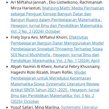
Ari Miftahul Jannah , Eko Listiwikono, Rachmaniah
Mirza Hariastuti,
Mahjong Math: Media Permainan
sebagai Penguat Konsep Bangun Datar dan
Bangun Ruang dalam Pembelajaran Matematika
,
Hexagon: Jurnal Ilmu dan Pendidikan Matematika:
Vol. 2 No. 2 (2024): October
Frety Isyra Aini, Miftahul Khoiri,
Efektivitas
Pembelajaran Bangun Datar Menggunakan Model
Pembelajaran Snowball Throwing Terhadap Siswa
SDI Nurul Mushthofa
,
Hexagon: Jurnal Ilmu dan
Pendidikan Matematika: Vol. 2 No. 1 (2024): April
Aliyah Yasmin Al Kheni, Asma'ul Febry Khusnainy,
Hageshi Rizki Rizaldi, Imam Rofiki,
Model
Pembelajaran untuk Mereduksi Kecemasan
Matematika Siswa: Systematic Literature Review
Artikel SINTA Tahun 2021–2025
,
Hexagon: Jurnal
Ilmu dan Pendidikan Matematika: Vol. 3 No. 2
(2025): October
Yusuf Safari, Mina Marlina,
Systematic Literatur