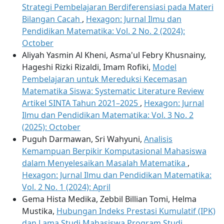
Strategi Pembelajaran Berdiferensiasi pada Materi
Bilangan Cacah
,
Hexagon: Jurnal Ilmu dan
Pendidikan Matematika: Vol. 2 No. 2 (2024):
October
Aliyah Yasmin Al Kheni, Asma'ul Febry Khusnainy,
Hageshi Rizki Rizaldi, Imam Rofiki,
Model
Pembelajaran untuk Mereduksi Kecemasan
Matematika Siswa: Systematic Literature Review
Artikel SINTA Tahun 2021–2025
,
Hexagon: Jurnal
Ilmu dan Pendidikan Matematika: Vol. 3 No. 2
(2025): October
Puguh Darmawan, Sri Wahyuni,
Analisis
Kemampuan Berpikir Komputasional Mahasiswa
dalam Menyelesaikan Masalah Matematika
,
Hexagon: Jurnal Ilmu dan Pendidikan Matematika:
Vol. 2 No. 1 (2024): April
Gema Hista Medika, Zebbil Billian Tomi, Helma
Mustika,
Hubungan Indeks Prestasi Kumulatif (IPK)
dan Lama Studi Mahasiswa Program Studi