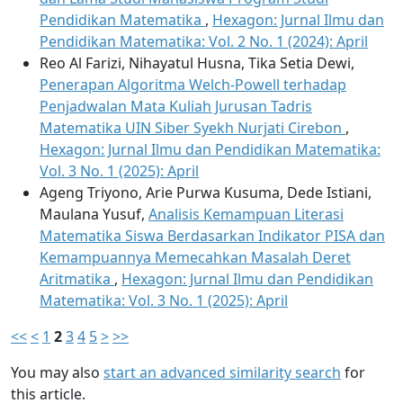
Pendidikan Matematika
,
Hexagon: Jurnal Ilmu dan
Pendidikan Matematika: Vol. 2 No. 1 (2024): April
Reo Al Farizi, Nihayatul Husna, Tika Setia Dewi,
Penerapan Algoritma Welch-Powell terhadap
Penjadwalan Mata Kuliah Jurusan Tadris
Matematika UIN Siber Syekh Nurjati Cirebon
,
Hexagon: Jurnal Ilmu dan Pendidikan Matematika:
Vol. 3 No. 1 (2025): April
Ageng Triyono, Arie Purwa Kusuma, Dede Istiani,
Maulana Yusuf,
Analisis Kemampuan Literasi
Matematika Siswa Berdasarkan Indikator PISA dan
Kemampuannya Memecahkan Masalah Deret
Aritmatika
,
Hexagon: Jurnal Ilmu dan Pendidikan
Matematika: Vol. 3 No. 1 (2025): April
<<
<
1
2
3
4
5
>
>>
You may also
start an advanced similarity search
for
this article.