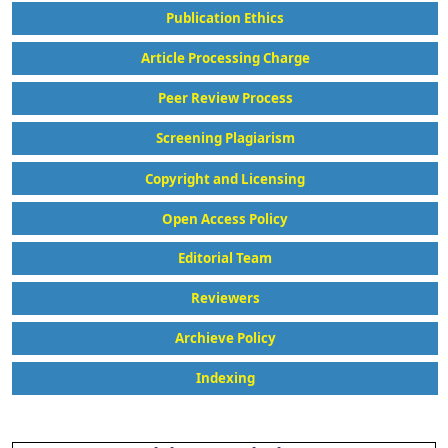
Publication Ethics
Article Processing Charge
Peer Review Process
Screening Plagiarism
Copyright and Licensing
Open Access Policy
Editorial Team
Reviewers
Archieve Policy
Indexing