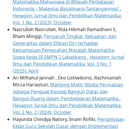
Matematika Mahasiswa di Wilayah Perbatasan
Indonesia – Malaysia: Bagaimana Tantangannya?
,
Hexagon: Jurnal Ilmu dan Pendidikan Matematika:
Vol. 1 No. 2 (2023): October
Nasrullah Nasrullah, Rida Hikmah Ramadhani S,
Ilham Minggi,
Pengaruh Tingkat, Kekuatan, dan
Generalitas dalam Efikasi Diri terhadap
Kemampuan Pemecahan Masalah Matematika
Siswa Kelas IX SMPN 2 Labakkang
,
Hexagon: Jurnal
Ilmu dan Pendidikan Matematika: Vol. 3 No. 1
(2025): April
Ari Miftahul Jannah , Eko Listiwikono, Rachmaniah
Mirza Hariastuti,
Mahjong Math: Media Permainan
sebagai Penguat Konsep Bangun Datar dan
Bangun Ruang dalam Pembelajaran Matematika
,
Hexagon: Jurnal Ilmu dan Pendidikan Matematika:
Vol. 2 No. 2 (2024): October
Hayunda Chindya Natory, Imam Rofiki,
Pengelolaan
Kelas Guru Sekolah Dasar dengan Implementasi